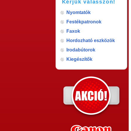
Kérjük válasszon!
Nyomtatók
Festékpatronok
Faxok
Hordozható eszközök
Irodabútorok
Kiegészítők