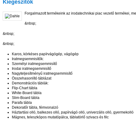
Kiegészítők
Forgalmazott termékeink az irodatechnikai piac vezető termékei, m
&nbsp;
&nbsp;
&nbsp;
Karos, körkéses papírvágógép, vágógép
Iratmegsemmisítők:
Személyi iratmegsemmisítő
Irodai iratmegsemmisítő
Nagyteljesítményű iratmegsemmisítő
Összehasonlító táblázat
Demonstrációs táblák:
Flip-Chart tábla
White-Board tábla
Slim-Board tábla
Parafa tábla
Dekoratőr tábla, fémvonalzó
Háztartási olló, balkezes olló, papírvágó olló, univerzális olló, gyermekolló
Mágnes, teleszkópos mutatópálca, táblatörlő szivacs és filc