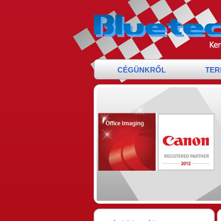
Tovább az elsődleges tartalomra
CÉGÜNKRŐL
TER